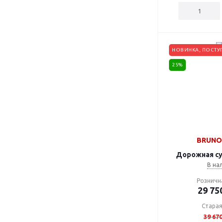
НОВИНКА, ПОСТУ
25%
BRUNO 
Дорожная су
В на
Розничн
29 75
Старая
39 67