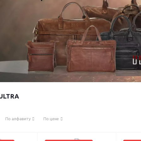
 ULTRA
По алфавиту
По цене